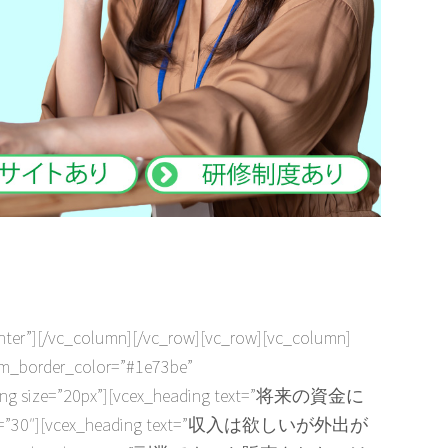
center”][/vc_column][/vc_row][vc_row][vc_column]
order_color=”#1e73be”
_spacing size=”20px”][vcex_heading text=”将来の資金に
ont_size=”30″][vcex_heading text=”収入は欲しいが外出が