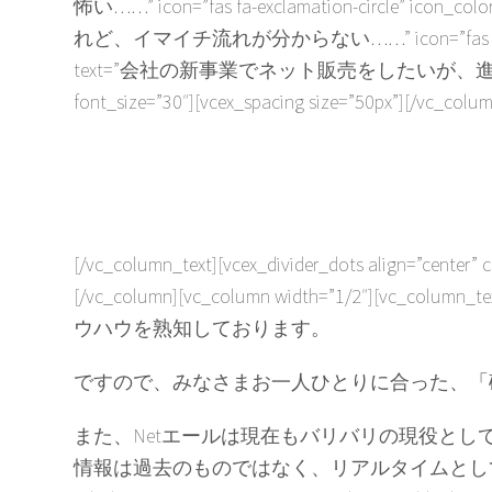
怖い……” icon=”fas fa-exclamation-circle” icon_c
れど、イマイチ流れが分からない……” icon=”fas fa-exclamation-
text=”会社の新事業でネット販売をしたいが、進め方が分からない……” ic
font_size=”30″][vcex_spacing size=”50px”][/vc_col
[/vc_column_text][vcex_divider_dots align=”center”
[/vc_column][vc_column width=”1/2″][vc_column_te
ウハウを熟知しております。
ですので、みなさまお一人ひとりに合った、「
また、Netエールは現在もバリバリの現役とし
情報は過去のものではなく、リアルタイムとし