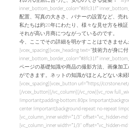
inner_bottom_border_color=”#8fc31f” inner_bottom_b
配置、写真の大きさ、バナーの設置など、売れ
私たちは約20年にわたり、様々な見せ方を検
それが高い月商につながっているのです。
今、ここでその詳細を明かすことはできません
[vcex_spacing][vcex_heading text=”技術力が身に付く！” st
inner_bottom_border_color=”#8fc31f” inner_bottom_b
ページの基礎知識や商品の撮影方法、画像加工
ができます。ネットの知識がほとんどない未経
[vcex_spacing][vcex_button url=”https://ccrstone.
[/vcex_button][/vc_column][/vc_row][vc_row full_w
!important;padding-bottom: 80px !important;backgro
center !important;background-repeat: no-repeat !imp
[vc_column_inner width=”1/3″ offset=”vc_hidden-md 
[vc_column_inner width=”1/3″ offset=”vc_hidden-md 