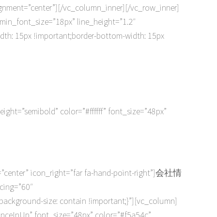
gnment=”center”][/vc_column_inner][/vc_row_inner]
 min_font_size=”18px” line_height=”1.2″
dth: 15px !important;border-bottom-width: 15px
ght=”semibold” color=”#ffffff” font_size=”48px”
n=”center” icon_right=”far fa-hand-point-right”]会社情
cing=”60″
ackground-size: contain !important;}”][vc_column]
p” font_size=”48px” color=”#f5a54c”