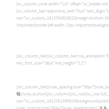
[vc_column_inner width=”1/3″ offset=”vc_hidden-md 
[vc_column_text responsive_text=”true” text_align=”c
css=”.vc_custom_1612760923822{margin-bottom: 30px 
!important;border-left-width: 15px !important;backgro
[/vc_column_text][vc_column_text css_animation=”bou
min_font_size=”18px” line_height=”1.2″]
[/vc_column_text][vcex_spacing size=”50px”][vcex_bu
報[/vcex_button][/vc_column][/vc_row][vc_row full
css=”.vc_custom_1612761390910{background-position:
[vcex_spacing size=”60px”][vcex_heading te