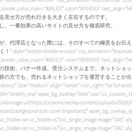
order_color_main=”#8fc31f” color=”#555555″ text_align=”left
る見せ方が売れ行きを大きく左右するのです。
証し、一番効果の高いサイトの見せ方を徹底研究。
が、代理店となった際には、そのすべての極意をお伝え
yle=”bottom-border-w-color” css_animation=”bounceInLeft
order_color_main=”#8fc31f” color=”#555555″ text_align=”left
の技術、バナー作成、受注システムまで、ネットショッ
験の方でも、売れるネットショップを運営することが出
net/about/” size=”medium” align=”center” icon_right=”far fa
idth=”stretch_row” wpex_bg_overlay=”dark” css=”.vc_custom_
und-image: url(https://ccrstone.net/wp-content/uploads/2020/
ortant;background-size: cover !important;}” wpex_bg_overlay_
vc_hidden-sm vc_hidden-xs”][vc_single_image image=”240″ ali
vc_hidden-sm vc_hidden-xs”][vc_single_image image=”242″ ali