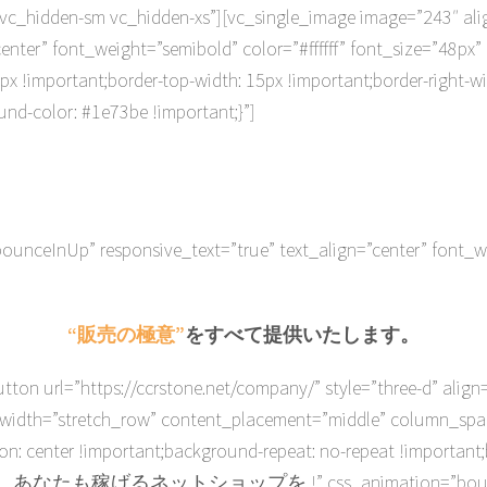
vc_hidden-sm vc_hidden-xs”][vc_single_image image=”243″ ali
enter” font_weight=”semibold” color=”#ffffff” font_size=”48px”
!important;border-top-width: 15px !important;border-right-wi
und-color: #1e73be !important;}”]
年間10 億円を売り上げる
現役のネットショップが
nceInUp” responsive_text=”true” text_align=”center” font_wei
“販売の極意”
をすべて提供いたします。
tton url=”https://ccrstone.net/company/” style=”three-d” alig
_width=”stretch_row” content_placement=”middle” column_spa
 center !important;background-repeat: no-repeat !important;b
xt=”さあ、あなたも稼げるネットショップを !” css_animation=”bounceInU