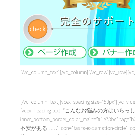
[/vc_column_text][/vc_column][/vc_row][vc_row][v
[/vc_column_text][vcex_spacing size=”50px”][vc_vid
[vcex_heading text=”こんなお悩みの方はいらっしゃいませんか
inner_bottom_border_color_main=”#1e73be” tag=”h2
不安がある……” icon=”fas fa-exclamation-circle” ico