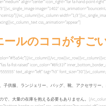
 size=”medium” align=”center” icon_right=”far fa-hand-point
/3″][vc_single_image image=”1402″ css_animation=”bounceIn
nceInUp”][/vc_column][vc_column width=”1/3″][vc_single_im
cing][vc_column_text css_animation=”appear”]
tエールのココがすご
er” color=”#f5a54c”][/vc_column][/vc_row][vc_row][vc_col
fas fa-fist-raised” icon_color=”#8fc31f” inner_bottom_border
55555″ text_align=”left” tag=”h3″ font_size=”30″][vc_column
、子供服、ランジェリー、バッグ、靴、アクセサリー、雑
ので、大量の在庫を抱える必要もありません。
[/vc_col
-w-color” css_animation=”bounceInLeft” icon=”fas f