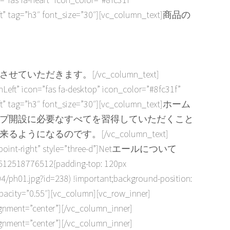
” tag=”h3″ font_size=”30″][vc_column_text]
商品の
させていただきます。
[/vc_column_text]
” icon=”fas fa-desktop” icon_color=”#8fc31f”
” tag=”h3″ font_size=”30″][vc_column_text]
ホーム
プ開設に必要なすべてを習得していただくこと
来るようになるのです。
[/vc_column_text]
-hand-point-right” style=”three-d”]Netエールについて
1612518776512{padding-top: 120px
04/ph01.jpg?id=238) !important;background-position:
opacity=”0.55″][vc_column][vc_row_inner]
gnment=”center”][/vc_column_inner]
gnment=”center”][/vc_column_inner]