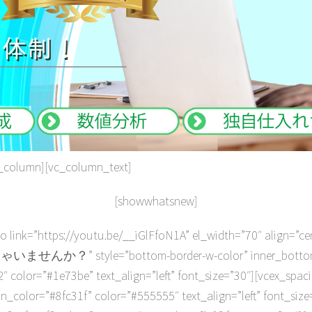
c_column][vc_column_text]
[showwhatsnew]
eo link=”https://youtu.be/__iGlFfoN1A” el_width=”70″ align=”
？” style=”bottom-border-w-color” inner_bottom_b
″ color=”#1e73be” text_align=”left” font_size=”30″][vcex
n_color=”#8fc31f” color=”#555555″ text_align=”left” f