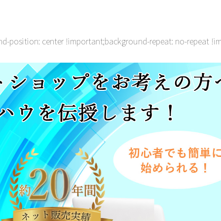
osition: center !important;background-repeat: no-repeat !imp