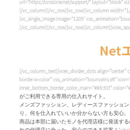
url=”https://ccrstone.net/support/” layout=”block”
[/vc_column][/vc_row][vc_row][vc_column width=”1
[vc_single_image image=”1205″ css_animation=”bou
[/vc_column][/vc_row][vc_row][vc_column][vcex_spa
Ne
[/vc_column_text][vcex_divider_dots align=”cent
border-w-color” css_animation=”bounceInLeft” icon=”
inner_bottom_border_color_main=”#8fc31f” color=”#5
がご利用できる専用の仕入れサイト。
メンズファッション、レディースファッション
り、何を仕入れていいか分からない方も安心。
商品は本部に届いたモノを代理店様に発送する
れの代理店に合った、安心のできる提案！” style=”bottom-border