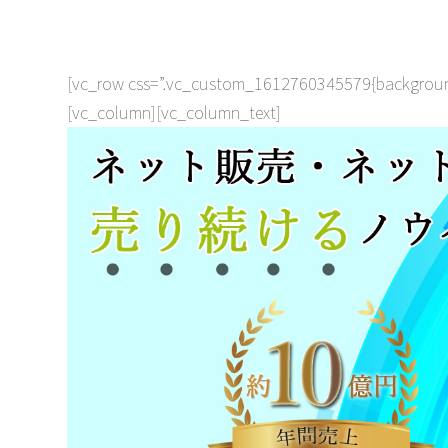
[vc_row css=”.vc_custom_1612760345579{background-p
[vc_column][vc_column_text]