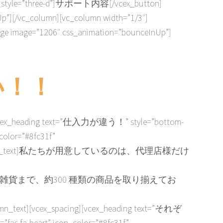
-right” style=”three-d”]サポート内容[/vcex_button]
Up”][/vc_column][vc_column width=”1/3″]
age image=”1206″ css_animation=”bounceInUp”]
い！！
umn][vcex_heading text=”仕入力が違う！” style=”bottom-
_color=”#8fc31f”
_text]
私たちが用意しているのは、代理店様だけ
貨まで、約300 種類の商品を取り揃えてお
umn_text][vcex_spacing][vcex_heading text=”それぞ
a-heart” icon_color=”#8fc31f”